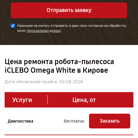
Отправить заявку
Нажимая на кнопку отправить я даю свое согласие на обработку
моих
.
персональных данных
Цена ремонта робота-пылесоса
iCLEBO Omega White в Кирове
Дата обновления прайса:
02.08.2026
Услуги
Цена, от
Заказать
Диагностика
бесплатно