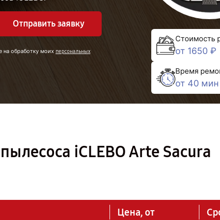
Отправить заявку
Стоимость 
от 1650 ₽
е на обработку моих
персональных
Время ремо
от 40 мин
пылесоса iCLEBO Arte Sacura
Цена, от
Ср