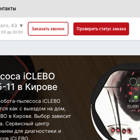
нтакты
кого, 43
▼
Проверить статус заказа
Заказать звонок
:00 до 20:00
соса iCLEBO
-11 в Кирове
робота-пылесоса iCLEBO
тся как с выездом на дом,
EBO в Кирове. Выбор зависит
а. Сервисный центр
нием для диагностики и
сов iCLEBO.