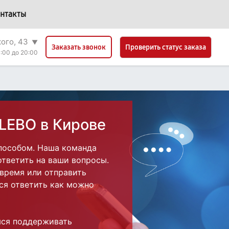
нтакты
кого, 43
▼
Проверить статус заказа
Заказать звонок
:00 до 20:00
CLEBO в Кирове
пособом. Наша команда
ответить на ваши вопросы.
 время или отправить
ся ответить как можно
мся поддерживать