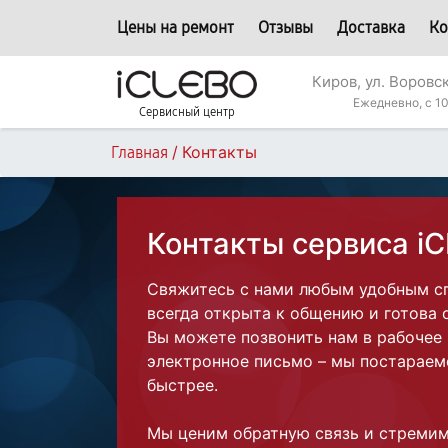
Цены на ремонт
Отзывы
Доставка
Ко
Киров, ул. Воровс
Ежедневно, с 10
Сервисный центр
/
Контакты
Главная
Контакты сервиса i
Свяжитесь с нами любым удобным с
всегда открыта к общению и готова 
Вы можете позвонить нам в рабочее
электронное письмо – мы постараем
быстрее.
Мы ценим обратную связь и стреми